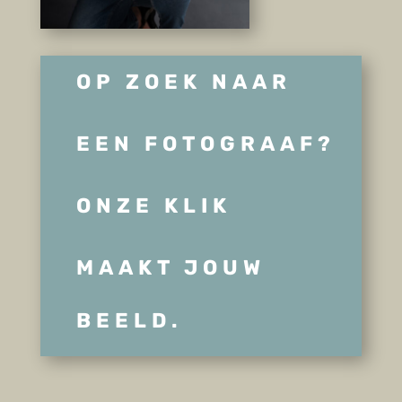
OP ZOEK NAAR
EEN FOTOGRAAF?
ONZE KLIK
MAAKT JOUW
BEELD.